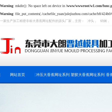
Warning
: mkdir(): No space left on device in
/www/wwwroot/w1.com/func.
Warning
: file_put_contents(./cachefile_yuan/julejiuzhou.com/cache/b8/424b0/6
一家生产加工精密非标
大香蕉网址
配件的源头厂家，主营：
冲头
，
钨钢
，
网站首页
冲压大香蕉网址系列
塑胶大香蕉网址系列
香