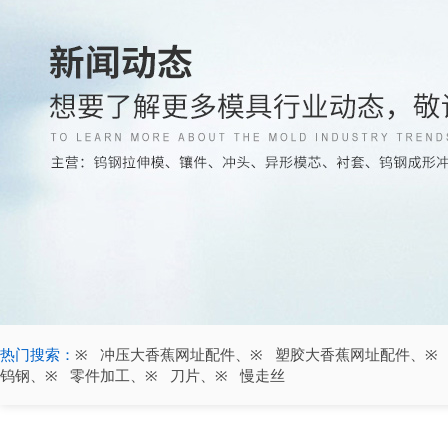
热门搜索：
冲压大香蕉网址配件
、
塑胶大香蕉网址配件
、
钨钢
、
零件加工
、
刀片
、
慢走丝